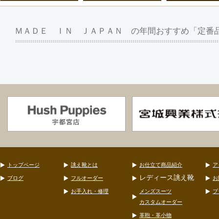
ＭＡＤＥ ＩＮ ＪＡＰＡＮ の年間おすすめ「定番
トップページ
誂え靴とは
お仕立て商品紹介
ア
レディース誂え靴
ブログ
フルオーダー
お
お手入れ・修理
メンズスーツ
プ
カスタムオーダー
革鞄・革小物