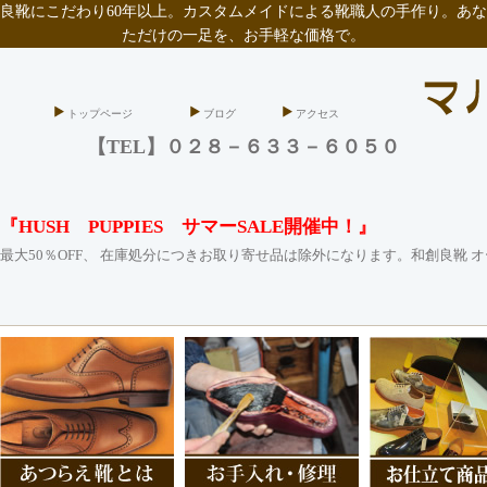
良靴にこだわり60年以上。カスタムメイドによる靴職人の手作り。あな
ただけの一足を、お手軽な価格で。
トップページ
ブログ
アクセス
【TEL】０２８－６３３－６０５０
『HUSH PUPPIES サマーSALE開催中！』
最大50％OFF、 在庫処分につきお取り寄せ品は除外になります。和創良靴 